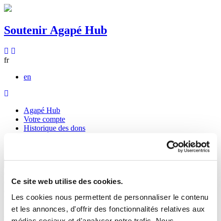
Soutenir Agapé Hub
fr
en
Agapé Hub
Votre compte
Historique des dons
Dons réguliers
Nous contacter
Quand les résultats de l'auto-
complétion sont disponibles, utilisez les flèches haut et bas pour
Ce site web utilise des cookies.
évaluer entrer pour aller à la page désirée. Utilisateurs et utilisatrices
d‘appareils tactiles, explorez en touchant ou par des gestes de
Les cookies nous permettent de personnaliser le contenu
balayage.
et les annonces, d'offrir des fonctionnalités relatives aux
Nous contacter
médias sociaux et d'analyser notre trafic. Nous