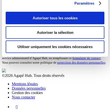
Paramètres
Oui
Autoriser tous les cookies
Les informations vous concernant font l’objet d’un traitement informatique
destiné à Agapé Hub pour traiter à votre demande et peuvent être transférées
vers un pays hors Union européenne sur la base de clauses contractuelles. Vos
données sont conservées pendant trois ans à compter du dernier contact avec
Autoriser la sélection
notre association et sont destinées au service communication d’Agapé Hub.
Conformément à la loi « informatique et libertés » du 6 janvier 1978 modifiée,
vous pouvez accéder aux données vous concernant ou demander leur
Utiliser uniquement les cookies nécessaires
effacement. Vous disposez également d’un droit d’opposition, d’un droit de
rectification et d’un droit à la limitation du traitement de vos données auprès du
service administratif d’Agapé Hub, en remplissant ce
formulaire de contact
.
Vous pouvez consulter notre politique de
protection des données personnelles
.
©2026 Agapé Hub.
Tous droits réservés
Mentions légales
Données personnelles
Gestion des cookies
Nous contacter