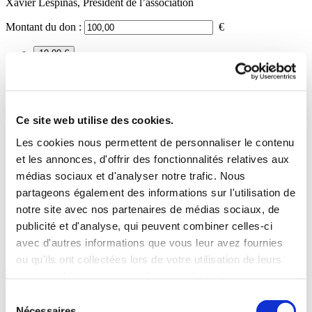
Xavier Lespinas, Président de l’association
Montant du don :
€
10,00 €
25,00 €
50,00 €
100,00 €
250,00 €
Ce site web utilise des cookies.
500,00 €
Les cookies nous permettent de personnaliser le contenu
Montant personnalisé
et les annonces, d'offrir des fonctionnalités relatives aux
J'opte pour un don
médias sociaux et d'analyser notre trafic. Nous
partageons également des informations sur l'utilisation de
ponctuel
notre site avec nos partenaires de médias sociaux, de
tous les mois
publicité et d'analyse, qui peuvent combiner celles-ci
tous les trimestres
avec d'autres informations que vous leur avez fournies
tous les ans
ou qu'ils ont collectées lors de votre utilisation de leurs
services. Vous consentez à nos cookies si vous
continuez à utiliser notre site Web.
Sélection
Nécessaires